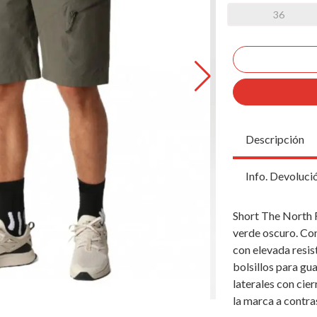
36
Descripción
Info. Devoluci
Short The North 
verde oscuro. Con
con elevada resis
bolsillos para gua
laterales con cie
la marca a contra