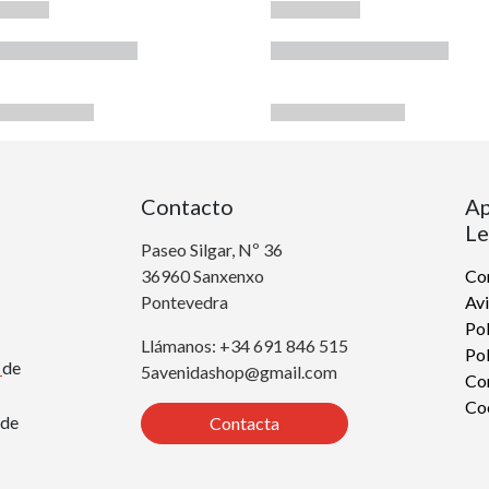
Contacto
Ap
Le
Paseo Silgar, Nº 36
36960 Sanxenxo
Con
Pontevedra
Avi
Pol
Llámanos: +34 691 846 515
Pol
r
de
5avenidashop@gmail.com
Co
Co
de
Contacta