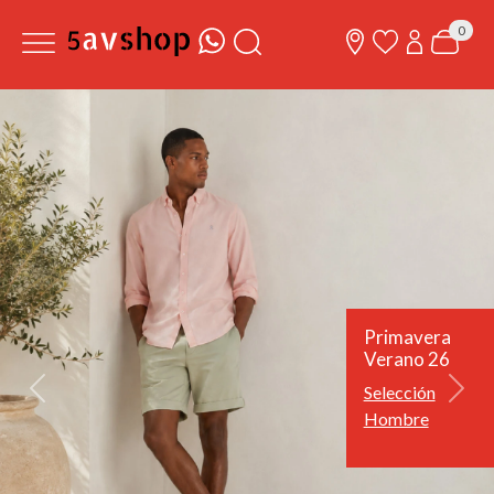
0
Primavera
Verano 26
Selección
Previous
Next
Hombre