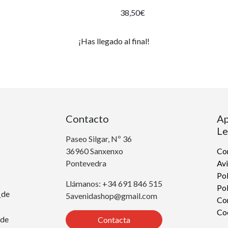
38,50€
¡Has llegado al final!
Contacto
Ap
Le
Paseo Silgar, Nº 36
36960 Sanxenxo
Con
Pontevedra
Avi
Pol
Llámanos: +34 691 846 515
Pol
r
de
5avenidashop@gmail.com
Co
Co
de
Contacta