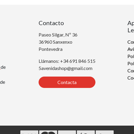
Contacto
Ap
Le
Paseo Silgar, Nº 36
36960 Sanxenxo
Con
Pontevedra
Avi
Pol
Llámanos: +34 691 846 515
Pol
r
de
5avenidashop@gmail.com
Co
Co
de
Contacta