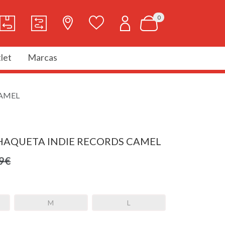
0
let
Marcas
CAMEL
HAQUETA INDIE RECORDS CAMEL
9€
M
L