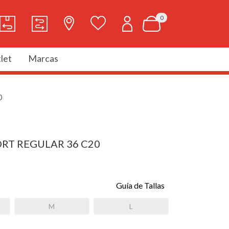
0
let
Marcas
0
ORT REGULAR 36 C20
Guía de Tallas
M
L