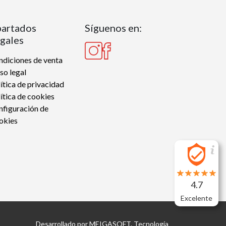
artados
Síguenos en:
gales
diciones de venta
so legal
ítica de privacidad
ítica de cookies
nfiguración de
okies
4.7
Excelente
Desarrollado por
MEIGASOFT
. Tecnología