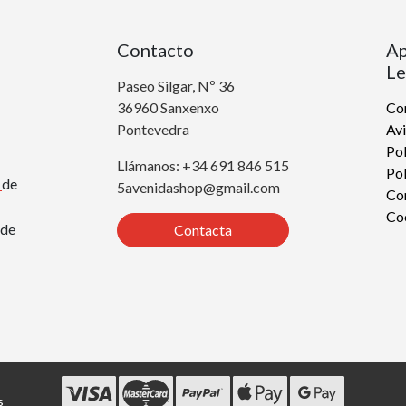
Contacto
Ap
Le
Paseo Silgar, Nº 36
36960 Sanxenxo
Con
Pontevedra
Avi
Pol
Llámanos: +34 691 846 515
Pol
r
de
5avenidashop@gmail.com
Co
Co
de
Contacta
s