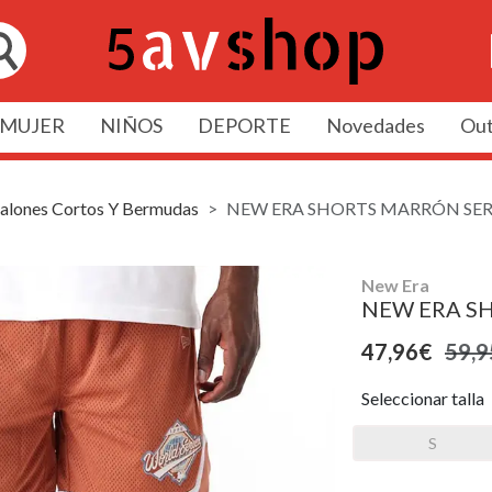
MUJER
NIÑOS
DEPORTE
Novedades
Out
alones Cortos Y Bermudas
NEW ERA SHORTS MARRÓN SER
New Era
NEW ERA S
47,96€
59,9
Seleccionar talla
S