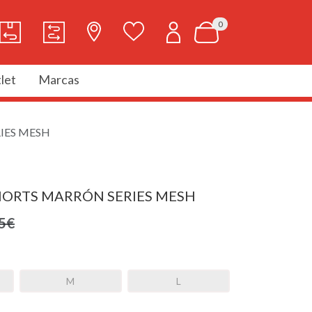
0
let
Marcas
IES MESH
HORTS MARRÓN SERIES MESH
5€
M
L