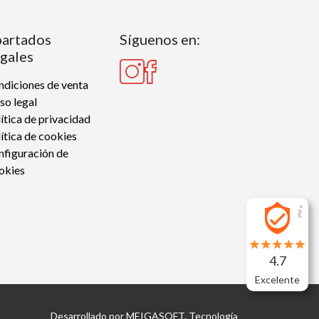
artados
Síguenos en:
gales
diciones de venta
so legal
ítica de privacidad
ítica de cookies
nfiguración de
okies
4.7
Excelente
Desarrollado por
MEIGASOFT
. Tecnología