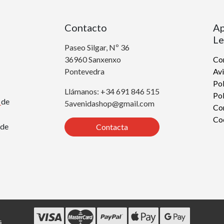
Contacto
Ap
Le
Paseo Silgar, Nº 36
36960 Sanxenxo
Con
Pontevedra
Avi
Pol
Llámanos: +34 691 846 515
Pol
r
de
5avenidashop@gmail.com
Co
Co
de
Contacta
s