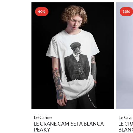
40%
30%
Le Crâne
Le Crâ
LE CRANE CAMISETA BLANCA
LE CR
PEAKY
BLAN