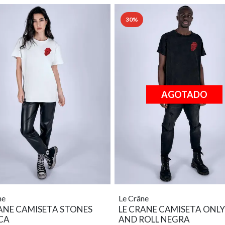
30%
AGOTADO
ne
Le Crâne
ANE CAMISETA STONES
LE CRANE CAMISETA ONL
CA
AND ROLL NEGRA