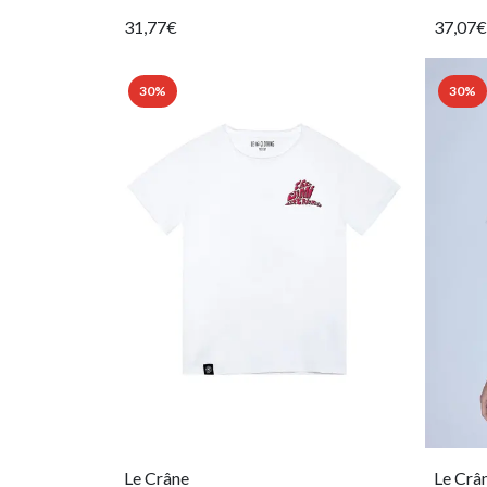
31,77€
37,07€
30%
30%
Le Crâne
Le Crâ