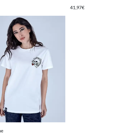
41,97€
ne