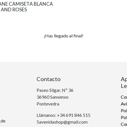
RANE CAMISETA BLANCA
 AND ROSES
¡Has llegado al final!
Contacto
Ap
Le
Paseo Silgar, Nº 36
36960 Sanxenxo
Con
Pontevedra
Avi
Pol
Llámanos: +34 691 846 515
Pol
r
de
5avenidashop@gmail.com
Co