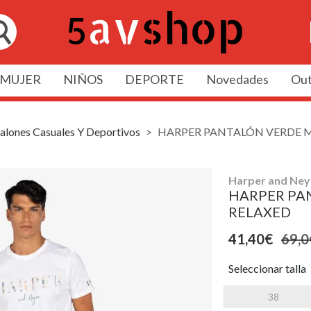
MUJER
NIÑOS
DEPORTE
Novedades
Out
alones Casuales Y Deportivos
HARPER PANTALÓN VERDE M
Harper and Ney
HARPER PA
RELAXED
41,40€
69,0
Seleccionar talla
38