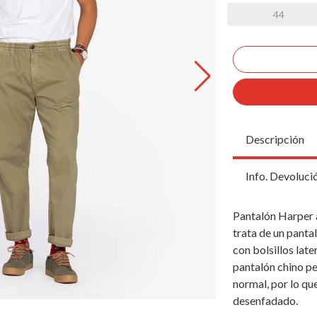
44
Descripción
Info. Devoluci
Pantalón Harper a
trata de un panta
con bolsillos late
pantalón chino pe
normal, por lo qu
desenfadado.