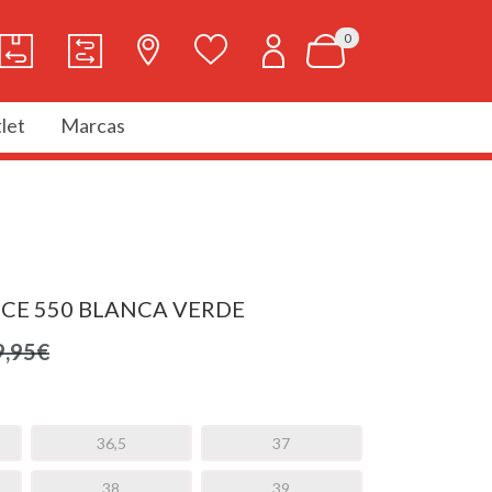
0
let
Marcas
CE 550 BLANCA VERDE
9,95€
36,5
37
38
39