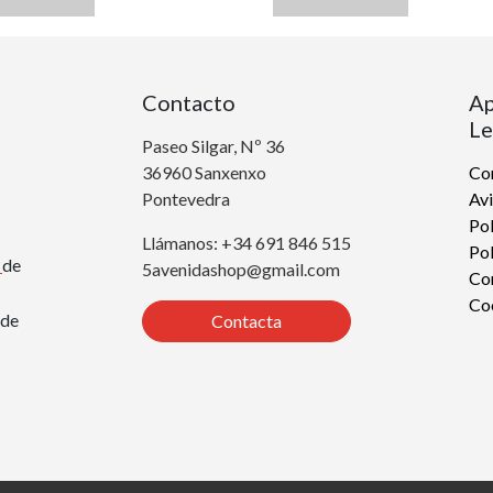
Contacto
Ap
Le
Paseo Silgar, Nº 36
36960 Sanxenxo
Con
Pontevedra
Avi
Pol
Llámanos: +34 691 846 515
Pol
r
de
5avenidashop@gmail.com
Co
Co
de
Contacta