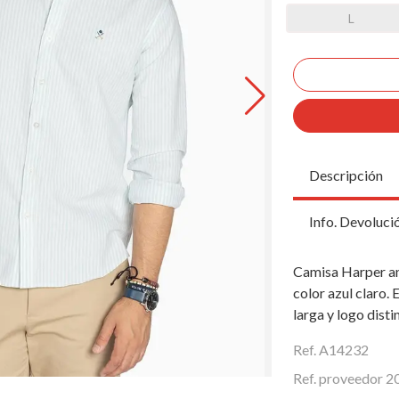
L
Descripción
Info. Devoluci
Camisa Harper a
color azul claro.
larga y logo disti
Ref. A14232
Ref. proveedor 