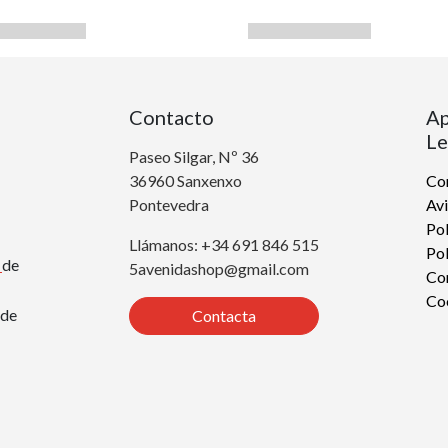
Contacto
Ap
Le
Paseo Silgar, Nº 36
36960 Sanxenxo
Con
Pontevedra
Avi
Pol
Llámanos: +34 691 846 515
Pol
r
de
5avenidashop@gmail.com
Co
Co
de
Contacta