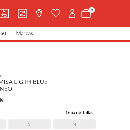
0
let
Marcas
er
ISA LIGTH BLUE
ANEO
€
Guía de Tallas
S
M