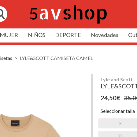
MUJER
NIÑOS
DEPORTE
Novedades
Out
setas
LYLE&SCOTT CAMISETA CAMEL
Lyle and Scott
LYLE&SCOT
24,50€
35,0
Seleccionar talla
S
XL