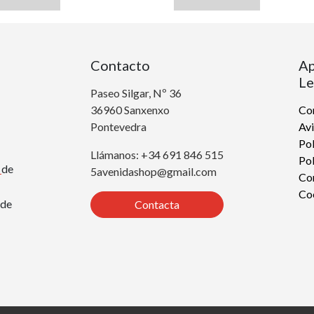
Contacto
Ap
Le
Paseo Silgar, Nº 36
36960 Sanxenxo
Con
Pontevedra
Avi
Pol
Llámanos: +34 691 846 515
Pol
r
de
5avenidashop@gmail.com
Co
Co
de
Contacta