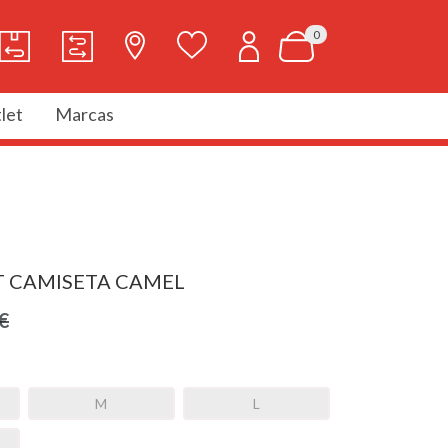
0
let
Marcas
T CAMISETA CAMEL
€
M
L