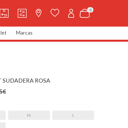
0
let
Marcas
T SUDADERA ROSA
5€
M
L