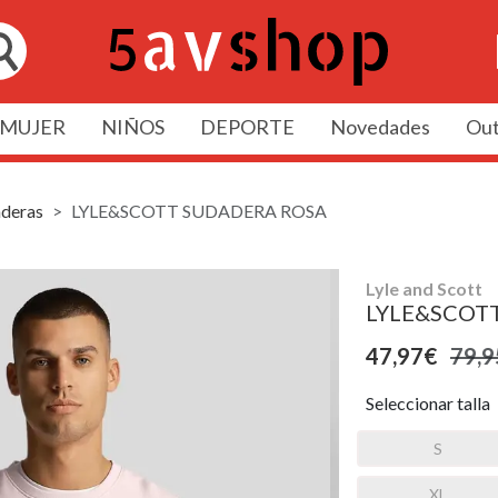
MUJER
NIÑOS
DEPORTE
Novedades
Out
deras
LYLE&SCOTT SUDADERA ROSA
Lyle and Scott
LYLE&SCOT
47,97€
79,9
Seleccionar talla
S
XL