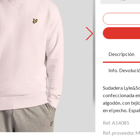
Descripción
Info. Devoluci
Sudadera Lyle&Sc
confeccionada en
algodón, con teji
en el pecho. Espal
Ref. A14085
Ref. proveedor 