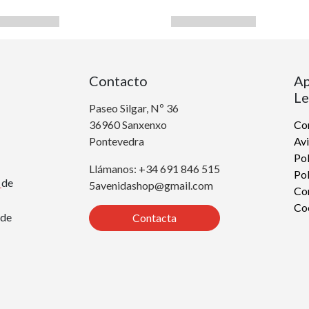
Contacto
Ap
Le
Paseo Silgar, Nº 36
36960 Sanxenxo
Con
Pontevedra
Avi
Pol
Llámanos: +34 691 846 515
Pol
r
de
5avenidashop@gmail.com
Co
Co
de
Contacta