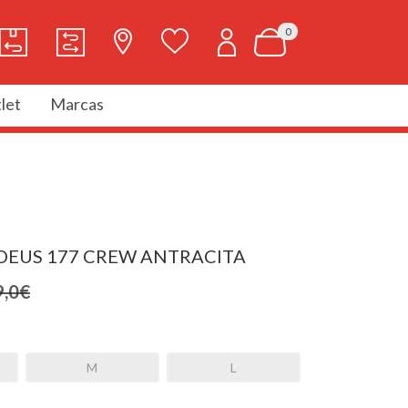
0
let
Marcas
DEUS 177 CREW ANTRACITA
9,0€
M
L