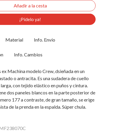
¡Pídelo ya!
Material
Info. Envío
ón
Info. Cambios
 ex Machina modelo Crew, dsieñada en un
stado o antracita. Es una sudadera de cuello
arga, con tejido elástico en puños y cintura.
ene dos paneles blancos en la parte posterior de
úmero 177 a contraste, de gran tamaño, se erige
sta de la prenda en la espalda. Súper chula.
 DMF238070C