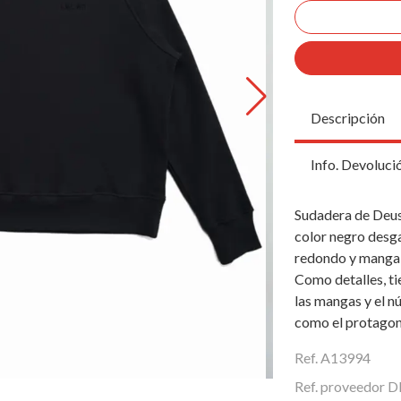
Descripción
Info. Devoluci
Sudadera de Deus
color negro desga
redondo y manga l
Como detalles, ti
las mangas y el n
como el protagoni
Ref. A13994
Ref. proveedor