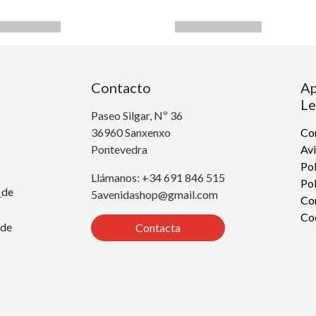
Contacto
Ap
Le
Paseo Silgar, Nº 36
36960 Sanxenxo
Con
Pontevedra
Avi
Pol
Llámanos: +34 691 846 515
Pol
r
de
5avenidashop@gmail.com
Co
Co
de
Contacta