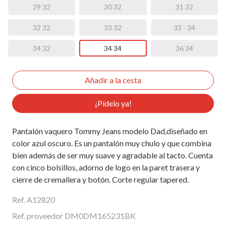
29 32
30 32
31 32
32 32
33 32
33 - 34
34 32
34 34
36 34
¡Pídelo ya!
Pantalón vaquero Tommy Jeans modelo Dad,diseñado en
color azul oscuro. Es un pantalón muy chulo y que combina
bien además de ser muy suave y agradable al tacto. Cuenta
con cinco bolsillos, adorno de logo en la paret trasera y
cierre de cremallera y botón. Corte regular tapered.
Ref. A12820
Ref. proveedor DM0DM165231BK