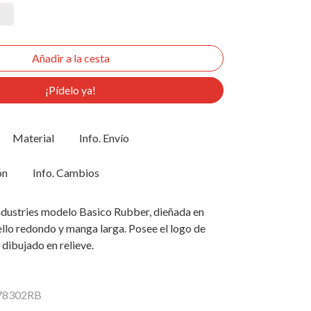
¡Pídelo ya!
Material
Info. Envío
ón
Info. Cambios
ndustries modelo Basico Rubber, dieñada en
ello redondo y manga larga. Posee el logo de
 dibujado en relieve.
178302RB