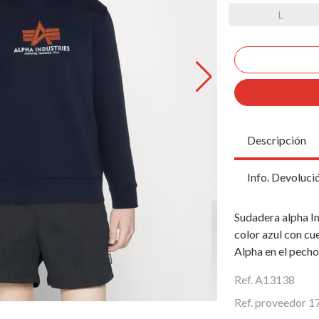
L
Descripción
Info. Devoluci
Sudadera alpha I
color azul con cu
Alpha en el pecho
Ref. A13138
Ref. proveedor 