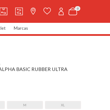
0
let
Marcas
s
ALPHA BASIC RUBBER ULTRA
M
XL