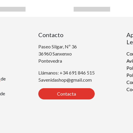
Contacto
Ap
Le
Paseo Silgar, Nº 36
36960 Sanxenxo
Con
Pontevedra
Avi
Pol
Llámanos: +34 691 846 515
Pol
r
de
5avenidashop@gmail.com
Co
Co
de
Contacta