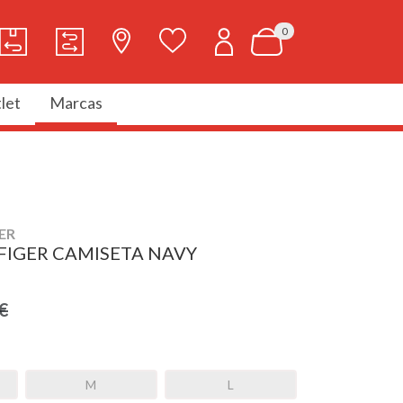
0
let
Marcas
ER
FIGER CAMISETA NAVY
€
M
L