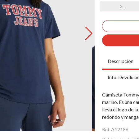
XL
Descripción
Info. Devoluci
Camiseta Tommy J
marino. Es una cam
lleva el logo de l
redondo y manga 
Ref. A12186