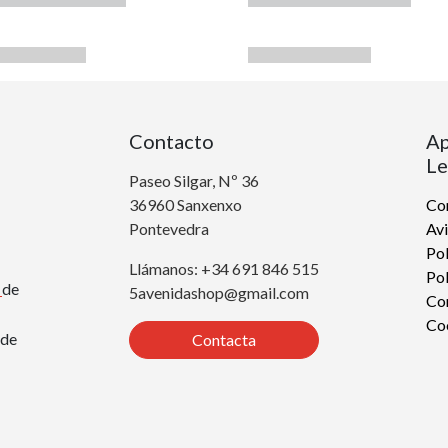
Contacto
Ap
Le
Paseo Silgar, Nº 36
36960 Sanxenxo
Con
Pontevedra
Avi
Pol
Llámanos: +34 691 846 515
Pol
r
de
5avenidashop@gmail.com
Co
Co
de
Contacta