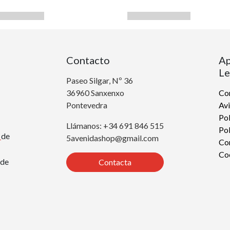
Contacto
Ap
Le
Paseo Silgar, Nº 36
36960 Sanxenxo
Con
Pontevedra
Avi
Pol
Llámanos: +34 691 846 515
Pol
r
de
5avenidashop@gmail.com
Co
Co
de
Contacta