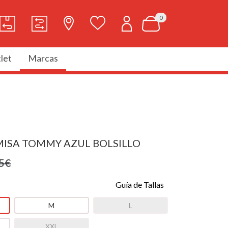
0
let
Marcas
MISA TOMMY AZUL BOLSILLO
5€
Guía de Tallas
M
L
XXL