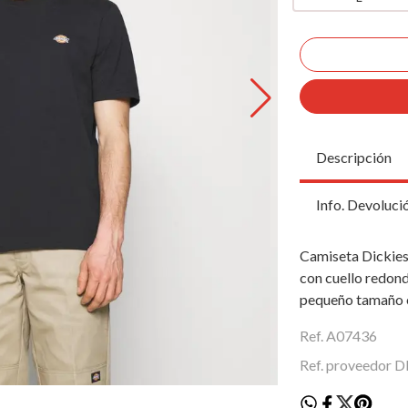
Descripción
Info. Devoluci
Camiseta Dickies
con cuello redon
pequeño tamaño e
Ref. A07436
Ref. proveedor