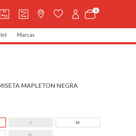
0
let
Marcas
AMISETA MAPLETON NEGRA
S
M
XL