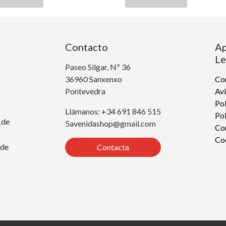
Contacto
Ap
Le
Paseo Silgar, Nº 36
36960 Sanxenxo
Con
Pontevedra
Avi
Pol
Llámanos: +34 691 846 515
Pol
r
de
5avenidashop@gmail.com
Co
Co
de
Contacta