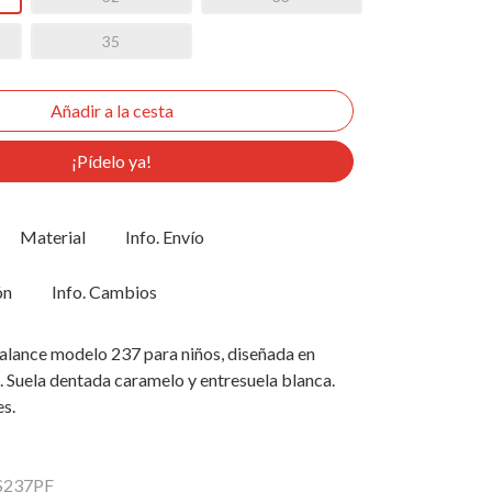
35
¡Pídelo ya!
Material
Info. Envío
ón
Info. Cambios
alance modelo 237 para niños, diseñada en
s. Suela dentada caramelo y entresuela blanca.
s.
PS237PF