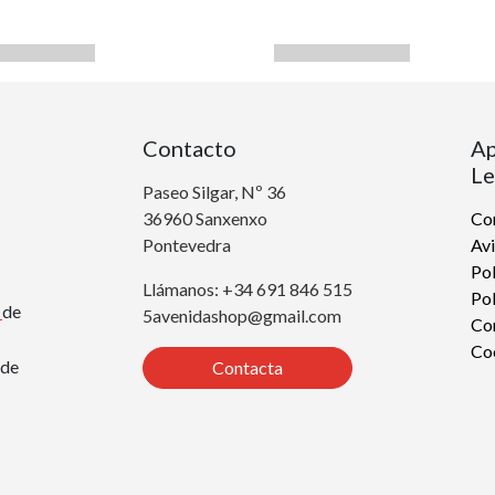
Contacto
Ap
Le
Paseo Silgar, Nº 36
36960 Sanxenxo
Con
Pontevedra
Avi
Pol
Llámanos: +34 691 846 515
Pol
r
de
5avenidashop@gmail.com
Co
Co
de
Contacta