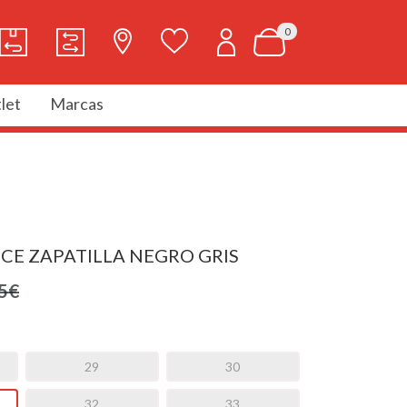
0
let
Marcas
CE ZAPATILLA NEGRO GRIS
5€
29
30
32
33