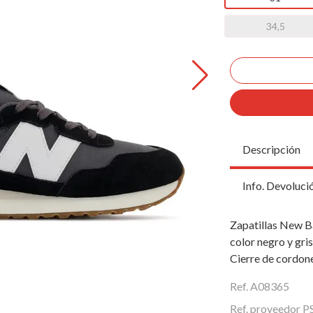
34,5
Descripción
Info. Devoluci
Zapatillas New B
color negro y gri
Cierre de cordone
Ref. A08365
Ref. proveedor 