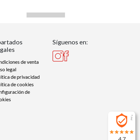
artados
Síguenos en:
gales
diciones de venta
so legal
ítica de privacidad
ítica de cookies
nfiguración de
okies
4.7