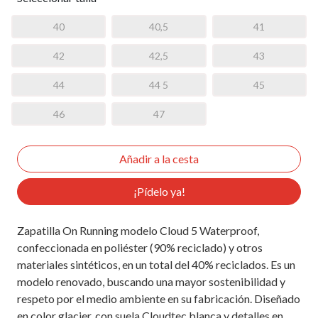
40
40,5
41
42
42,5
43
44
44 5
45
46
47
¡Pídelo ya!
Zapatilla On Running modelo Cloud 5 Waterproof,
confeccionada en poliéster (90% reciclado) y otros
materiales sintéticos, en un total del 40% reciclados. Es un
modelo renovado, buscando una mayor sostenibilidad y
respeto por el medio ambiente en su fabricación. Diseñado
en color glacier, con suela Cloudtec blanca y detalles en