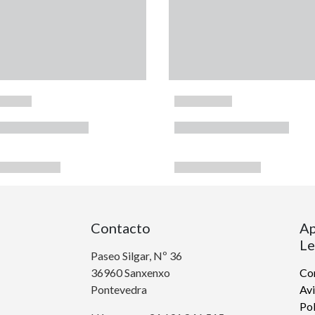
Contacto
Ap
Le
Paseo Silgar, Nº 36
36960 Sanxenxo
Con
Pontevedra
Avi
Pol