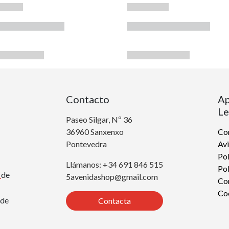
Contacto
Ap
Le
Paseo Silgar, Nº 36
36960 Sanxenxo
Con
Pontevedra
Avi
Pol
Llámanos: +34 691 846 515
Pol
r
de
5avenidashop@gmail.com
Co
Co
de
Contacta