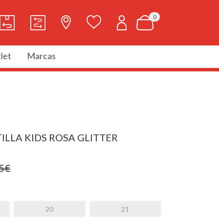
0
let
Marcas
ILLA KIDS ROSA GLITTER
5€
20
21