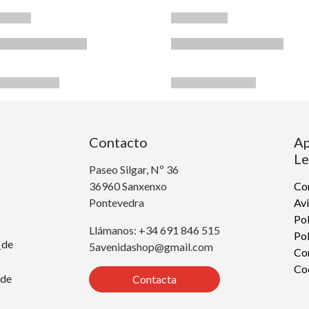
Contacto
Ap
Le
Paseo Silgar, Nº 36
36960 Sanxenxo
Con
Pontevedra
Avi
Pol
Llámanos: +34 691 846 515
Pol
r
de
5avenidashop@gmail.com
Co
Co
de
Contacta