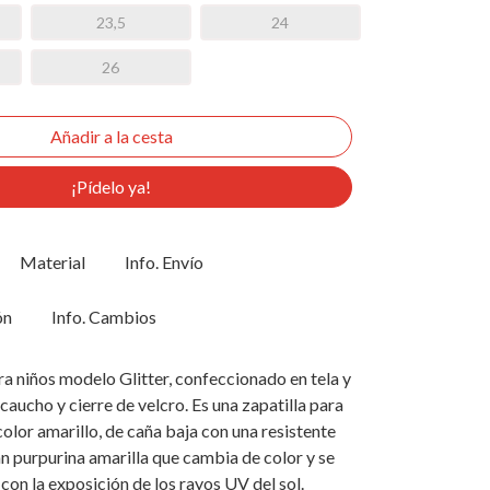
23,5
24
26
¡Pídelo ya!
Material
Info. Envío
ón
Info. Cambios
ra niños modelo Glitter, confeccionado en tela y
caucho y cierre de velcro. Es una zapatilla para
color amarillo, de caña baja con una resistente
van purpurina amarilla que cambia de color y se
 con la exposición de los rayos UV del sol.