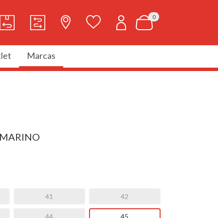
0
let
Marcas
 MARINO
41
42
44
45