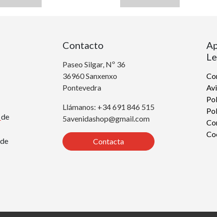
Contacto
Ap
Le
Paseo Silgar, Nº 36
36960 Sanxenxo
Con
Pontevedra
Avi
Pol
Llámanos: +34 691 846 515
Pol
r
de
5avenidashop@gmail.com
Co
Co
de
Contacta