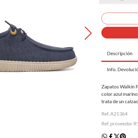
Descripción
Info. Devoluci
Zapatos Walkin P
color azul marino
trata de un calza
Ref. A21364
Ref. proveedor 