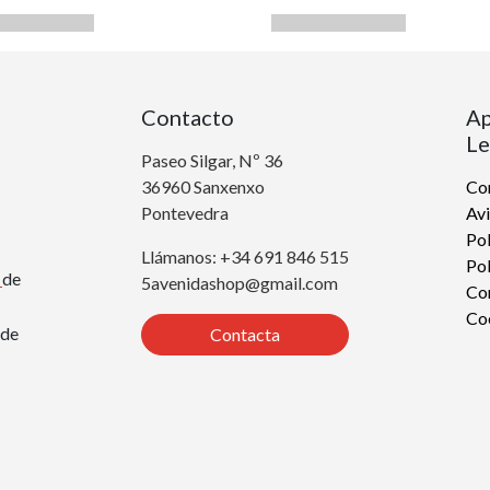
Contacto
Ap
Le
Paseo Silgar, Nº 36
36960 Sanxenxo
Con
Pontevedra
Avi
Pol
Llámanos: +34 691 846 515
Pol
r
de
5avenidashop@gmail.com
Co
Co
de
Contacta