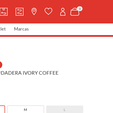
0
let
Marcas
W
UDADERA IVORY COFFEE
M
L