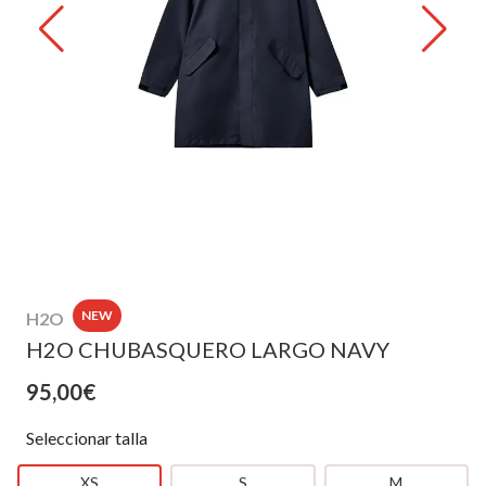
NEW
H2O
H2O CHUBASQUERO LARGO NAVY
95,00€
Seleccionar talla
XS
S
M