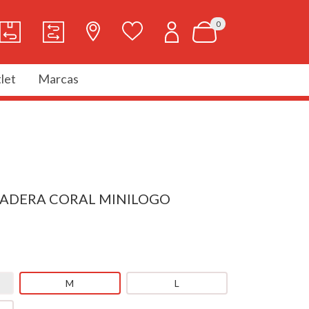
0
let
Marcas
DADERA CORAL MINILOGO
M
L