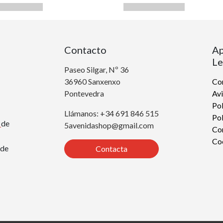
Contacto
Ap
Le
Paseo Silgar, Nº 36
36960 Sanxenxo
Con
Pontevedra
Avi
Pol
Llámanos: +34 691 846 515
Pol
r
de
5avenidashop@gmail.com
Co
Co
de
Contacta