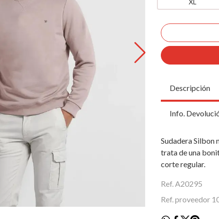
XL
Descripción
Info. Devoluci
Sudadera Silbon m
trata de una boni
corte regular.
Ref. A20295
Ref. proveedor 