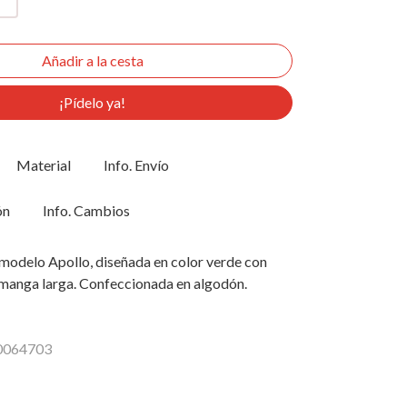
¡Pídelo ya!
Material
Info. Envío
ón
Info. Cambios
modelo Apollo, diseñada en color verde con
 manga larga. Confeccionada en algodón.
10064703