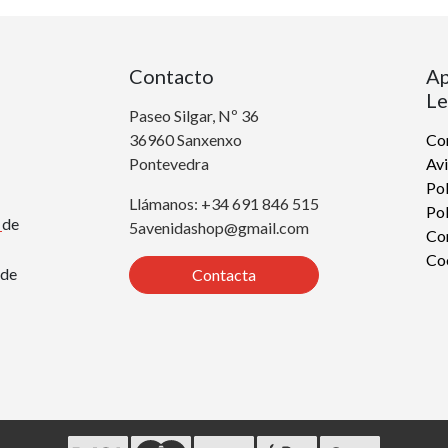
Contacto
Ap
Le
Paseo Silgar, Nº 36
36960 Sanxenxo
Con
Pontevedra
Avi
Pol
Llámanos: +34 691 846 515
Pol
r
de
5avenidashop@gmail.com
Co
Co
de
Contacta