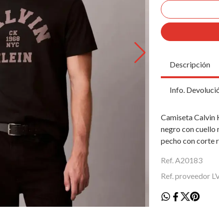
Descripción
Info. Devoluci
Camiseta Calvin 
negro con cuello 
pecho con corte r
Ref. A20183
Ref. proveedor