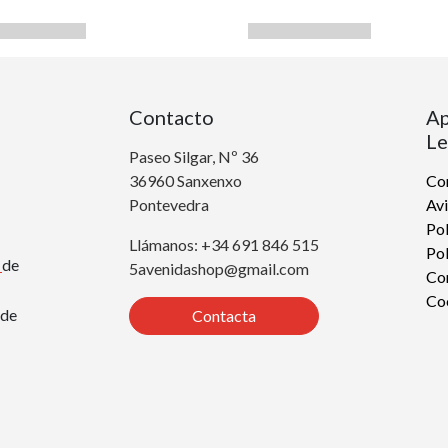
Contacto
Ap
Le
Paseo Silgar, Nº 36
36960 Sanxenxo
Con
Pontevedra
Avi
Pol
Llámanos: +34 691 846 515
Pol
r
de
5avenidashop@gmail.com
Co
Co
de
Contacta