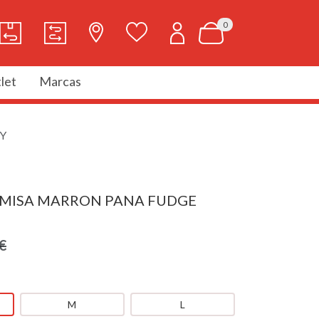
0
let
Marcas
Y
AMISA MARRON PANA FUDGE
€
M
L