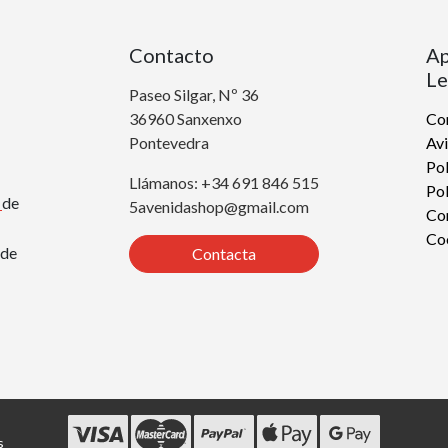
Contacto
Ap
Le
Paseo Silgar, Nº 36
36960 Sanxenxo
Con
Pontevedra
Avi
Pol
Llámanos: +34 691 846 515
Pol
r
de
5avenidashop@gmail.com
Co
Co
de
Contacta
s