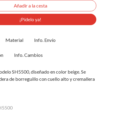
¡Pídelo ya!
Material
Info. Envío
ón
Info. Cambios
odelo SH5500, diseñado en color beige. Se
dera de borreguillo con cuello alto y cremallera
SH5500