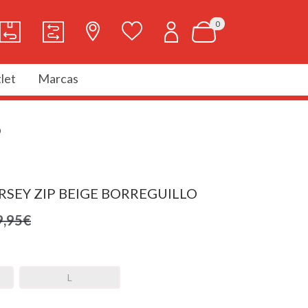
0
let
Marcas
O
RSEY ZIP BEIGE BORREGUILLO
9,95€
L