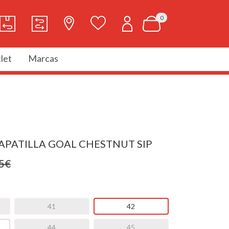
0
let
Marcas
APATILLA GOAL CHESTNUT SIP
5€
41
42
44
45