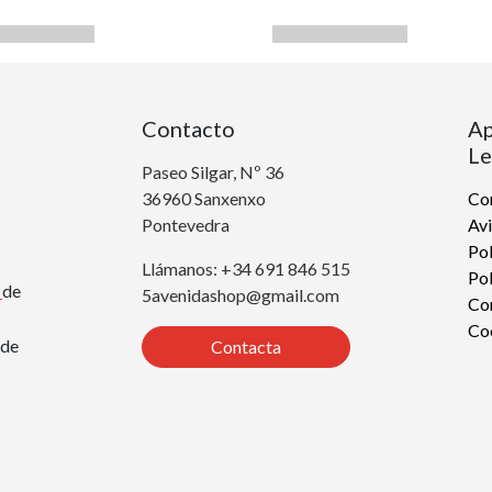
Contacto
Ap
Le
Paseo Silgar, Nº 36
36960 Sanxenxo
Con
Pontevedra
Avi
Pol
Llámanos: +34 691 846 515
Pol
r
de
5avenidashop@gmail.com
Co
Co
de
Contacta