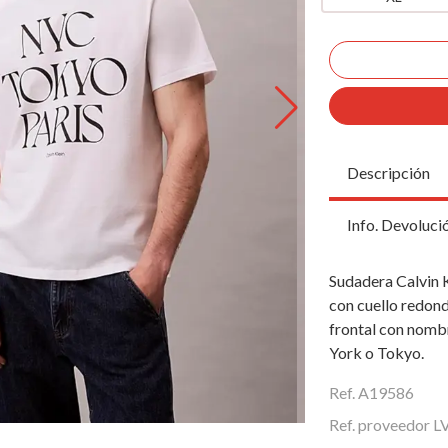
Descripción
Info. Devoluci
Sudadera Calvin K
con cuello redond
frontal con nomb
York o Tokyo.
Ref. A19586
Ref. proveedor