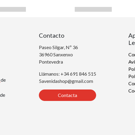
Contacto
Ap
Le
Paseo Silgar, Nº 36
36960 Sanxenxo
Con
Pontevedra
Avi
Pol
Llámanos: +34 691 846 515
Pol
r
de
5avenidashop@gmail.com
Co
Co
de
Contacta