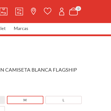
0
let
Marcas
IN CAMISETA BLANCA FLAGSHIP
M
L