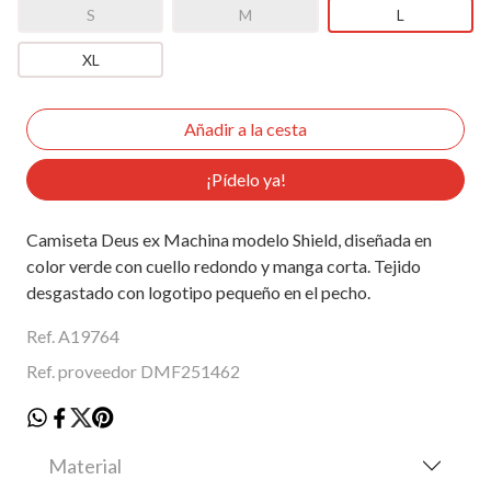
S
M
L
XL
¡Pídelo ya!
Camiseta Deus ex Machina modelo Shield, diseñada en
color verde con cuello redondo y manga corta. Tejido
desgastado con logotipo pequeño en el pecho.
Ref. A19764
Ref. proveedor DMF251462
Material