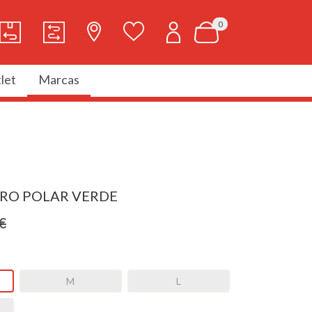
0
let
Marcas
RRO POLAR VERDE
€
M
L