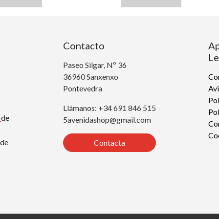
Contacto
Ap
Le
Paseo Silgar, Nº 36
36960 Sanxenxo
Con
Pontevedra
Avi
Pol
Llámanos: +34 691 846 515
Pol
r
de
5avenidashop@gmail.com
Co
Co
de
Contacta