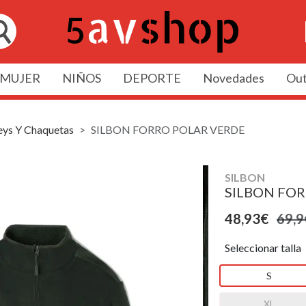
MUJER
NIÑOS
DEPORTE
Novedades
Out
eys Y Chaquetas
SILBON FORRO POLAR VERDE
SILBON
SILBON FO
48,93€
69,9
Seleccionar talla
S
XL