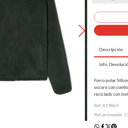
Descripción
Info. Devoluci
Forro polar Silb
oscuro con cuello 
reciclado con bols
Ref. A19863
Ref. proveedor 