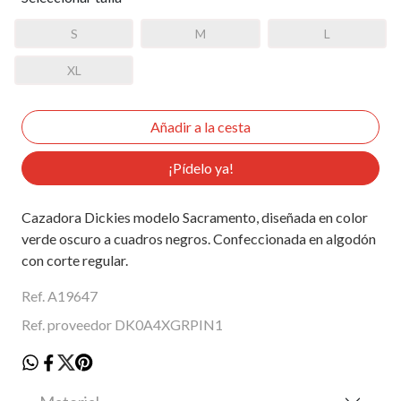
S
M
L
XL
¡Pídelo ya!
Cazadora Dickies modelo Sacramento, diseñada en color
verde oscuro a cuadros negros. Confeccionada en algodón
con corte regular.
Ref. A19647
Ref. proveedor DK0A4XGRPIN1