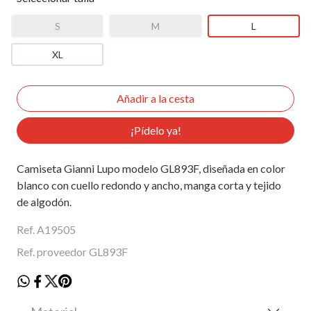
S
M
L
XL
¡Pídelo ya!
Camiseta Gianni Lupo modelo GL893F, diseñada en color
blanco con cuello redondo y ancho, manga corta y tejido
de algodón.
Ref. A19505
Ref. proveedor GL893F