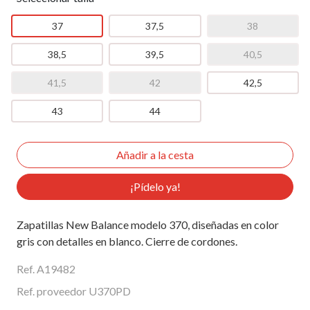
37
37,5
38
38,5
39,5
40,5
41,5
42
42,5
43
44
¡Pídelo ya!
Zapatillas New Balance modelo 370, diseñadas en color
gris con detalles en blanco. Cierre de cordones.
Ref. A19482
Ref. proveedor U370PD