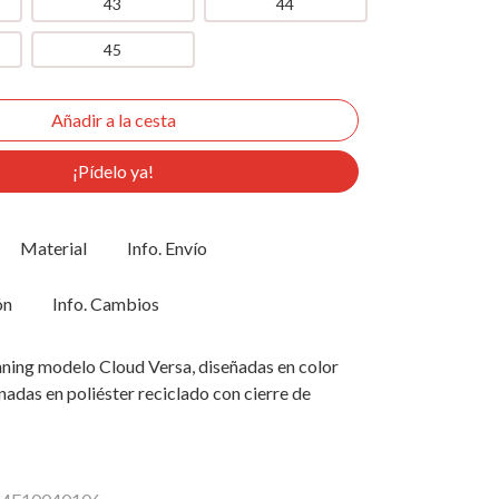
43
44
45
¡Pídelo ya!
Material
Info. Envío
ón
Info. Cambios
nning modelo Cloud Versa, diseñadas en color
adas en poliéster reciclado con cierre de