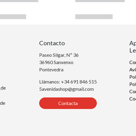
Contacto
Ap
Le
Paseo Silgar, Nº 36
36960 Sanxenxo
Con
Pontevedra
Avi
Pol
Llámanos: +34 691 846 515
Pol
r
de
5avenidashop@gmail.com
Co
Co
de
Contacta