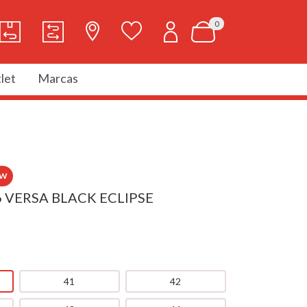
0
let
Marcas
EW
 VERSA BLACK ECLIPSE
41
42