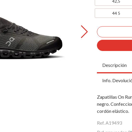
42,5
44 5
Descripción
Info. Devoluci
Zapatillas On Ru
negro. Confeccion
cordón elástico.
Ref. A19493