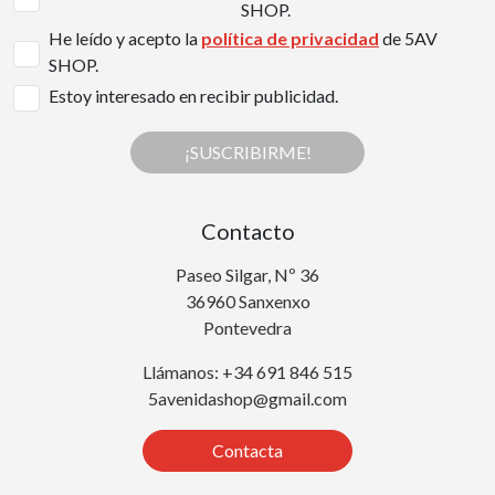
SHOP.
He leído y acepto la
política de privacidad
de 5AV
SHOP.
Estoy interesado en recibir publicidad.
¡SUSCRIBIRME!
Contacto
Paseo Silgar, Nº 36
36960 Sanxenxo
Pontevedra
Llámanos: +34 691 846 515
5avenidashop@gmail.com
Contacta