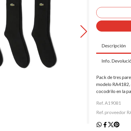
Descripción
Info. Devoluci
Pack de tres pare
modelo RA4182, d
cocodrilo en la pa
Ref. A19081
Ref. proveedor 