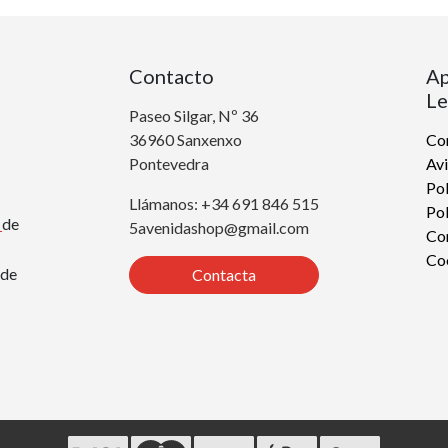
Contacto
Ap
Le
Paseo Silgar, Nº 36
36960 Sanxenxo
Con
Pontevedra
Avi
Pol
Llámanos: +34 691 846 515
Pol
r
de
5avenidashop@gmail.com
Co
Co
de
Contacta