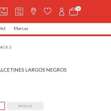
0
let
Marcas
ACK 3
ALCETINES LARGOS NEGROS
W43/L46