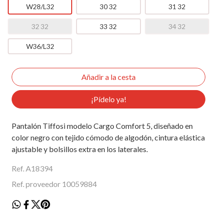
W28/L32
30 32
31 32
32 32
33 32
34 32
W36/L32
¡Pídelo ya!
Pantalón Tiffosi modelo Cargo Comfort 5, diseñado en
color negro con tejido cómodo de algodón, cintura elástica
ajustable y bolsillos extra en los laterales.
Ref. A18394
Ref. proveedor 10059884