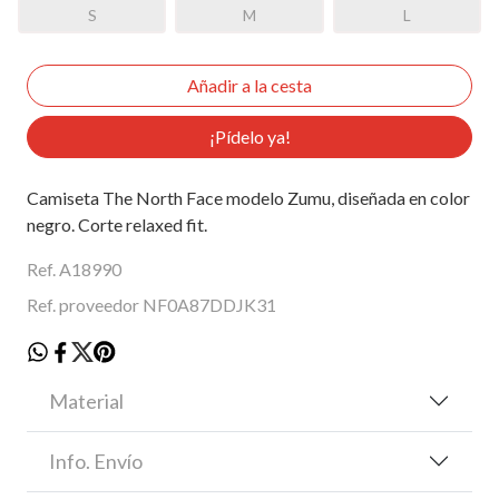
S
M
L
¡Pídelo ya!
Camiseta The North Face modelo Zumu, diseñada en color
negro. Corte relaxed fit.
Ref. A18990
Ref. proveedor NF0A87DDJK31
Material
Info. Envío