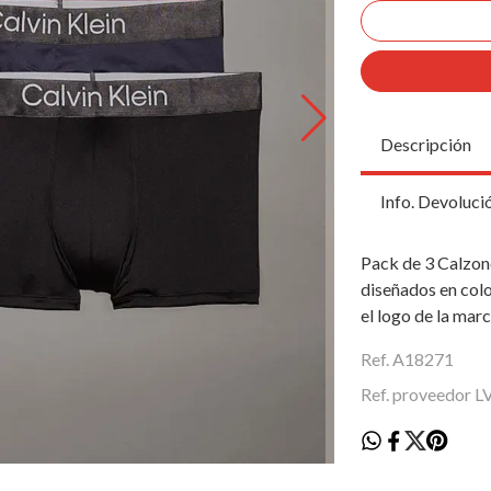
Descripción
Info. Devoluci
Pack de 3 Calzon
diseñados en color
el logo de la marc
Ref. A18271
Ref. proveedor