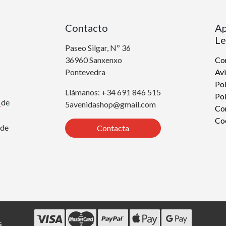
Contacto
Ap
Le
Paseo Silgar, Nº 36
36960 Sanxenxo
Con
Pontevedra
Avi
Pol
Llámanos: +34 691 846 515
Pol
r
de
5avenidashop@gmail.com
Co
Co
de
Contacta
s