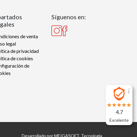
artados
Síguenos en:
gales
diciones de venta
so legal
ítica de privacidad
ítica de cookies
nfiguración de
okies
4.7
Excelente
Desarrollado por
MEIGASOFT
. Tecnología