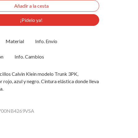
¡Pídelo ya!
Material
Info. Envío
ón
Info. Cambios
cillos Calvin Klein modelo Trunk 3PK,
 rojo, azul y negro. Cintura elástica donde lleva
a.
 LV00NB4269VSA