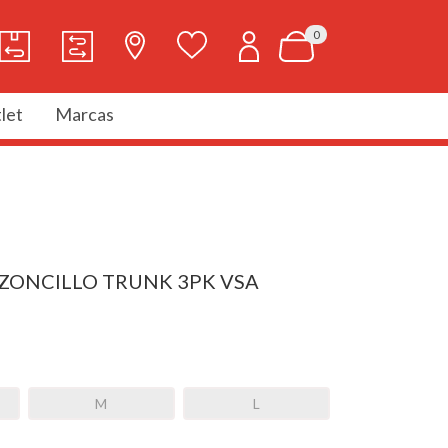
0
let
Marcas
ZONCILLO TRUNK 3PK VSA
M
L