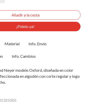
¡Pídelo ya!
Material
Info. Envío
ón
Info. Cambios
d Neyer modelo Oxford, diseñada en color
feccionada en algodón con corte regular y logo
cho.
201325005