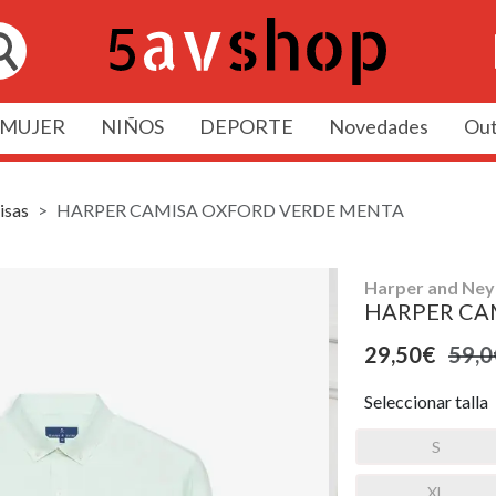
MUJER
NIÑOS
DEPORTE
Novedades
Out
isas
HARPER CAMISA OXFORD VERDE MENTA
Harper and Ney
HARPER CA
29,50€
59,0
Seleccionar talla
S
XL