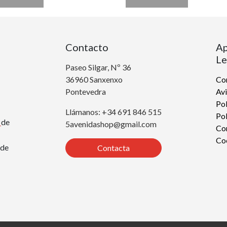
Contacto
Ap
Le
Paseo Silgar, Nº 36
36960 Sanxenxo
Con
Pontevedra
Avi
Pol
Llámanos: +34 691 846 515
Pol
r
de
5avenidashop@gmail.com
Co
Co
de
Contacta