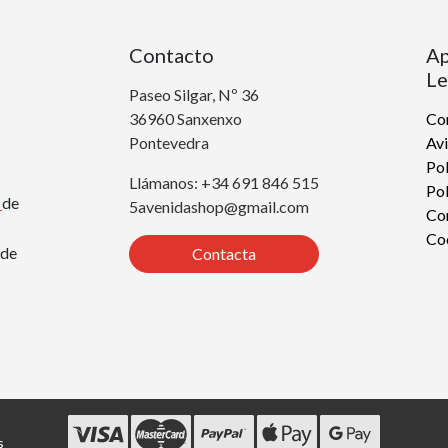
Contacto
Ap
Le
Paseo Silgar, Nº 36
36960 Sanxenxo
Con
Pontevedra
Avi
Pol
Llámanos: +34 691 846 515
Pol
r
de
5avenidashop@gmail.com
Co
Co
de
Contacta
s