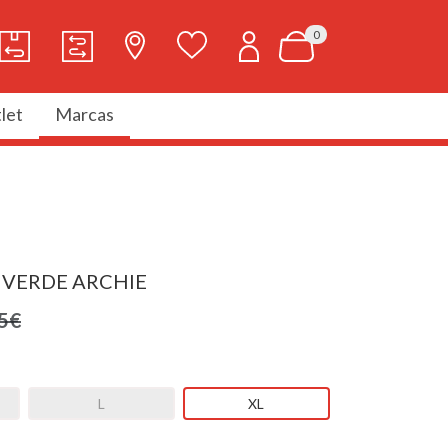
0
let
Marcas
 VERDE ARCHIE
5€
L
XL