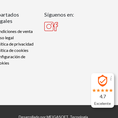
artados
Síguenos en:
gales
diciones de venta
so legal
ítica de privacidad
ítica de cookies
nfiguración de
okies
4.7
Excelente
Desarrollado por
MEIGASOFT
. Tecnología