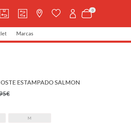
0
let
Marcas
COSTE ESTAMPADO SALMON
,95€
M