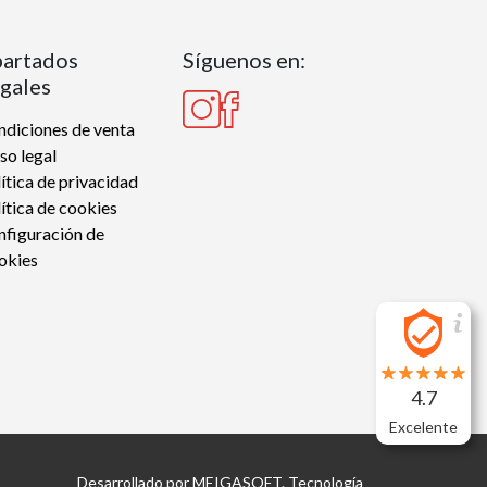
artados
Síguenos en:
gales
diciones de venta
so legal
ítica de privacidad
ítica de cookies
nfiguración de
okies
4.7
Excelente
Desarrollado por
MEIGASOFT
. Tecnología