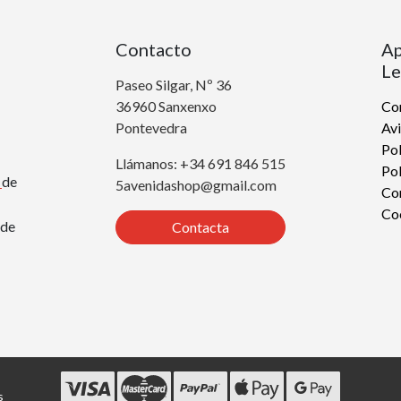
Contacto
Ap
Le
Paseo Silgar, Nº 36
36960 Sanxenxo
Con
Pontevedra
Avi
Pol
Llámanos: +34 691 846 515
Pol
r
de
5avenidashop@gmail.com
Co
Co
de
Contacta
s