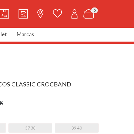
0
let
Marcas
COS CLASSIC CROCBAND
€
37 38
39 40