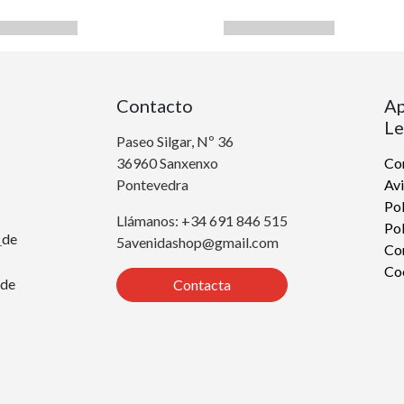
Contacto
Ap
Le
Paseo Silgar, Nº 36
36960 Sanxenxo
Con
Pontevedra
Avi
Pol
Llámanos: +34 691 846 515
Pol
r
de
5avenidashop@gmail.com
Co
Co
de
Contacta