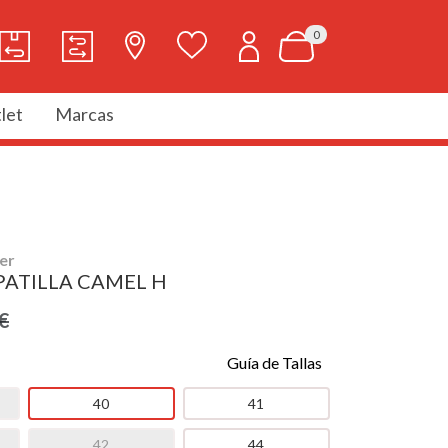
0
let
Marcas
er
PATILLA CAMEL H
€
Guía de Tallas
40
41
42
44