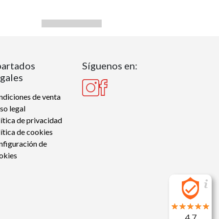
artados
Síguenos en:
gales
diciones de venta
so legal
ítica de privacidad
ítica de cookies
nfiguración de
okies
4.7