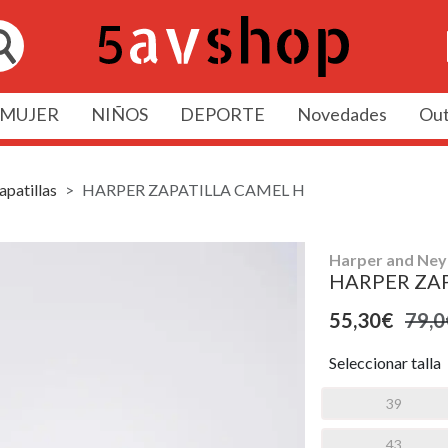
MUJER
NIÑOS
DEPORTE
Novedades
Out
apatillas
HARPER ZAPATILLA CAMEL H
Harper and Ney
HARPER ZA
55,30€
79,0
Seleccionar talla
39
43