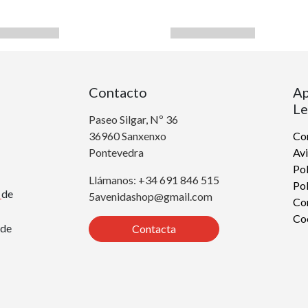
Contacto
Ap
Le
Paseo Silgar, Nº 36
36960 Sanxenxo
Con
Pontevedra
Avi
Pol
Llámanos: +34 691 846 515
Pol
r
de
5avenidashop@gmail.com
Co
Co
de
Contacta