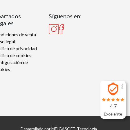
artados
Síguenos en:
gales
diciones de venta
so legal
ítica de privacidad
ítica de cookies
nfiguración de
okies
4.7
Excelente
Desarrollado por
MEIGASOFT
. Tecnología