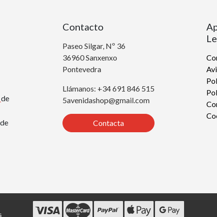
Contacto
Ap
Le
Paseo Silgar, Nº 36
36960 Sanxenxo
Con
Pontevedra
Avi
Pol
Llámanos: +34 691 846 515
Pol
r
de
5avenidashop@gmail.com
Co
Co
de
Contacta
s