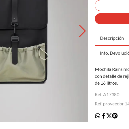
Descripción
Info. Devoluci
Mochila Rains mo
con detalle de re
de 16 litros.
Ref. A17380
Ref. proveedor 