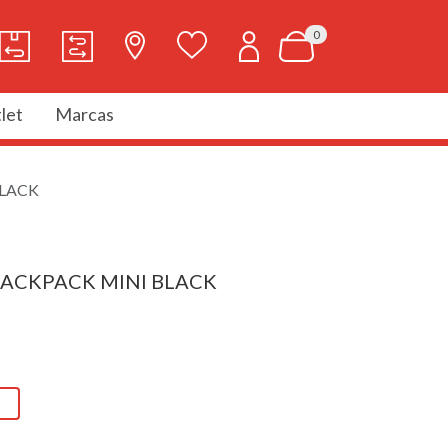
0
let
Marcas
BLACK
BACKPACK MINI BLACK